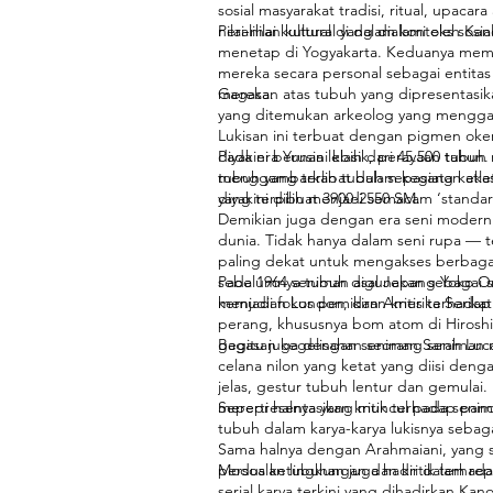
sosial masyarakat tradisi, ritual, upa
nilai-nilai kultural di dalam konteks sosial
Peralihan kultural yang dialami oleh K
menetap di Yogyakarta. Keduanya memotre
mereka secara personal sebagai entitas 
mereka.
Gagasan atas tubuh yang dipresentasik
yang ditemukan arkeolog yang menggam
Lukisan ini terbuat dengan pigmen ok
diyakini berusia lebih dari 45.500 tahu
Pada era Yunani klasik, perayaan tub
menggambarkan tubuh sepasang kekasih
tubuh yang terlibat dalam kegiatan at
diyakini dibuat 3900-2550 SM.
yang terpilih menjadi semacam ‘standar
Demikian juga dengan era seni modern 
dunia. Tidak hanya dalam seni rupa — 
paling dekat untuk mengakses berbagai r
sebelumnya tubuh digunakan sebagai sub
Pada 1964 seniman asal Jepang Yoko O
menjadi fokus pemikiran kritis terhadap 
kemudian London, dan Amerika Serika
perang, khususnya bom atom di Hiroshi
gagasan kegelisahan seorang seniman m
Begitu juga dengan seniman Sarah Lucas
celana nilon yang ketat yang diisi de
jelas, gestur tubuh lentur dan gemulai. 
merepresentasikan kritik terhadap pand
Seperti halnya yang muncul pada senim
tubuh dalam karya-karya lukisnya seba
Sama halnya dengan Arahmaiani, yang s
persoalan lingkungan dan kritik terhada
Modus ketubuhan juga hadir dalam rep
serial karya terkini yang dihadirkan K