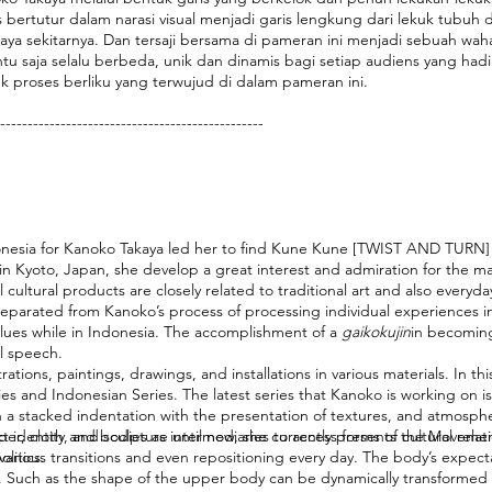
as bertutur dalam narasi visual menjadi garis lengkung dari lekuk tubu
ya sekitarnya. Dan tersaji bersama di pameran ini menjadi sebuah wah
u saja selalu berbeda, unik dan dinamis bagi setiap audiens yang had
k proses berliku yang terwujud di dalam pameran ini.
------------------------------------------------
ndonesia for Kanoko Takaya led her to find Kune Kune [TWIST AND TURN]
 Kyoto, Japan, she develop a great interest and admiration for the magi
 cultural products are closely related to traditional art and also everyday
parated from Kanoko’s process of processing individual experiences in 
 values while in Indonesia. The accomplishment of a
gaikokujin
in becoming
l speech.
tions, paintings, drawings, and installations in various materials. In th
s and Indonesian Series. The latest series that Kanoko is working on is 
in a stacked indentation with the presentation of textures, and atmosph
t identity and bodies as intermediaries to access forms of cultural relat
aper, cloth, and sculpture until now, she currently presents the Movemen
litics.
various transitions and even repositioning every day. The body’s expect
. Such as the shape of the upper body can be dynamically transformed i