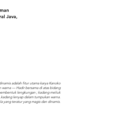
aman
al Java,
inamis adalah fitur utama karya Kanoko
dan warna — Hadir bersama di atas bidang
membentuk lengkungan ; kadang meliuk
is..kadang lenyap dalam tumpukan warna.
la yang teratur yang magis dan dinamis.