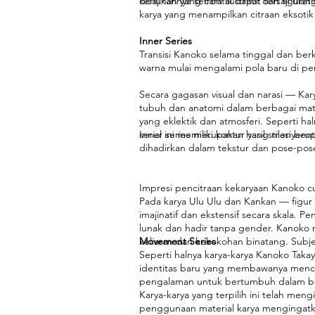
disajikannya secara ilustratif dan figu
keriuhan yang frontal dapat tersaji ula
karya yang menampilkan citraan eksotik 
Inner Series
Transisi Kanoko selama tinggal dan berk
warna mulai mengalami pola baru di per
Secara gagasan visual dan narasi — Kar
tubuh dan anatomi dalam berbagai mate
yang eklektik dan atmosferi. Seperti h
serial ini memiliki kontur yang menyer
Inner series merupakan hasil stilasi b
dihadirkan dalam tekstur dan pose-pos
Impresi pencitraan kekaryaan Kanoko cu
Pada karya Ulu Ulu dan Kankan — figur
imajinatif dan ekstensif secara skala. P
lunak dan hadir tanpa gender. Kanoko
keliaran dan kekokohan binatang. Subje
Movement Series
Seperti halnya karya-karya Kanoko Tak
identitas baru yang membawanya men
pengalaman untuk bertumbuh dalam berb
Karya-karya yang terpilih ini telah m
penggunaan material karya mengingatka