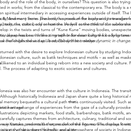
ody and the role of the body, in ourselves? This question is also trying
ted in works; from the classical to the contemporary era. The body is a 
n spiritual intermediary in accessing experiences outside of itself. The b
nicity, and many more. The body is a medium for expressing messages fr
ies & Movement Series presents the poses of the body and its transform
py body, the static body or how the body is connected to our subconscio
 textures, colors, and sensations. As well as the titles of the works sh
develop in the twists and turns of “Kune Kune” moving bodies, unexpect
nal expressions. It’s like a metaphor for describing the body between 
to, Japan has been interacting with Indonesian culture for a long time.
al challenges these days -
e her childhood visit at Ubud, Bali with her mother.
a new body that is always dynamic in change
eturned with the desire to explore Indonesian culture by studying Ind
donesian culture, such as batik techniques and motifs – as well as masks
l.
s likened to an individual being reborn into a new society and culture. 
. The process of adapting to exotic societies and cultures.
onesia was also her encounter with the culture in Indonesia. The transi
. Although historically Indonesia and Japan share quite a long historical
cal memory bequeaths a cultural path
that
is continuously visited. Such a
stic heritage.
 invite an exchange of experiences from the gaze of a culturally provok
llustrations depicting markets, food stalls, barbershops, batik motifs, and
refully captures themes from architecture, culinary, traditional and soci
ons in statues, and masks that are deformed into more humorous forms. W
he way Kanoko presents the expression of the figures. She displays it witt
osition that describes the hectic social atmosphere of society in Indonesi
 a story that is warm, friendly, and witty.