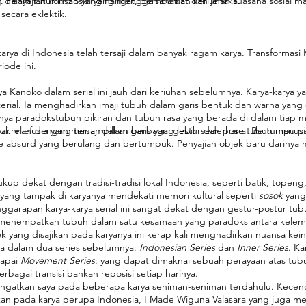
ratif. Penyajian komposisi yang menggambarkan keriuhan suasana sosial ma
ng dalam tutur kisah yang hangat, bersahabat dan jenaka.
secara eklektik.
arya di Indonesia telah tersaji dalam banyak ragam karya. Transformasi
iode ini.
ya Kanoko dalam serial ini jauh dari keriuhan sebelumnya. Karya-karya 
rial. Ia menghadirkan imaji tubuh dalam garis bentuk dan warna yang 
alnya paradokstubuh pikiran dan tubuh rasa yang berada di dalam tiap
upai relief dengan menampilkan berbagai gestur dan pose tubuh manusi
entuk manusia yang tersaji dalam garis yang lebih sederhana. Bertumpu 
e absurd yang berulang dan bertumpuk. Penyajian objek baru darinya 
kup dekat dengan tradisi-tradisi lokal Indonesia, seperti batik, topen
 yang tampak di karyanya mendekati memori kultural seperti
sosok
yang
enggarapan karya-karya serial ini sangat dekat dengan gestur-postur tub
 menempatkan tubuh dalam satu kesamaan yang paradoks antara kele
k yang disajikan pada karyanya ini kerap kali menghadirkan nuansa kei
aya dalam dua series sebelumnya:
Indonesian Series
dan
Inner Series
. K
capai
Movement Series
: yang dapat dimaknai sebuah perayaan atas tub
agai transisi bahkan reposisi setiap harinya.
engingatkan saya pada beberapa karya seniman-seniman terdahulu. Kece
n pada karya perupa Indonesia, I Made Wiguna Valasara yang juga memi