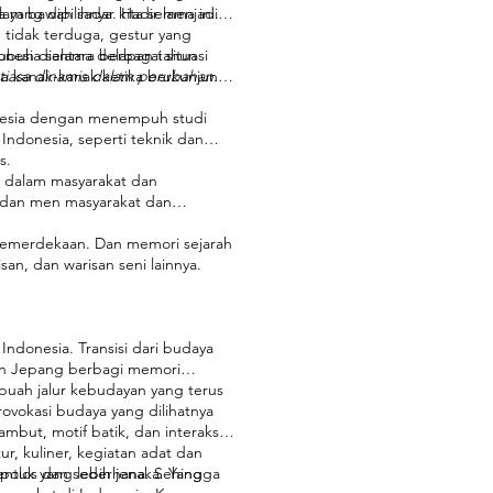
am bawah sadar kita selama ini.
a yang dipilihnya. Hadir menjadi
 tidak terduga, gestur yang
buh diantara berbagai situasi
onesia selama delapan tahun
a kanak-kanak ketika berkunjung
tiasa dinamis dalam perubahan.
onesia dengan menempuh studi
Indonesia, seperti teknik dan
s.
e dalam masyarakat dan
i dan men masyarakat dan
kemerdekaan. Dan memori sejarah
san, dan warisan seni lainnya.
ndonesia. Transisi dari budaya
dan Jepang berbagi memori
buah jalur kebudayan yang terus
rovokasi budaya yang dilihatnya
mbut, motif batik, dan interaksi
, kuliner, kegiatan adat dan
entuk yang lebih jenaka. Yang
, polos dan sederhana. Sehingga