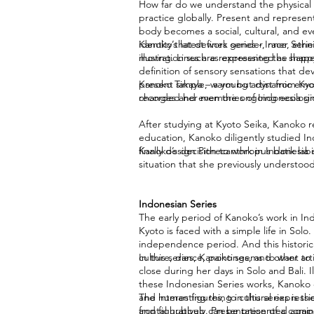
How far do we understand the physical b
practice globally. Present and represen
body becomes a social, cultural, and eve
identity that defines gender, race, eth
Kanoko’s latest work series - Inner Ser
illustration such as expressing the hap
moving. Lines are represented as shapes,
definition of sensory sensations that 
present simple, warm but dynamic emotio
Kanoko Takaya – a young artist from Kyo
changes and even the ongoing ecologic
recorded her memories of Indonesia sinc
After studying at Kyoto Seika, Kanoko r
education, Kanoko diligently studied In
finally design Pithecanthropus batik labe
Kanoko’s decision to work in Indonesia i
situation that she previously understood
Indonesian Series
The early period of Kanoko’s work in Ind
Kyoto is faced with a simple life in Solo
independence period. And this histori
culture, dance, paintings, and other arti
In this series, Kanoko seems to want to
close during her days in Solo and Bali. I
these Indonesian Series works, Kanoko ca
and human figures, to cultural expressi
The interesting thing in this series is t
and figuratively. Presentation of a comp
frontal hubbub can be presented again in