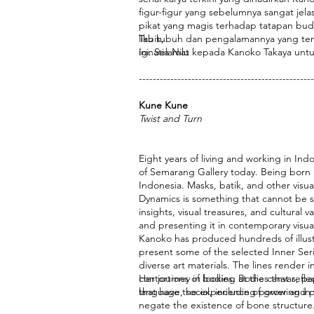
figur-figur yang sebelumnya sangat jel
pikat yang magis terhadap tatapan buda
liku tubuh dan pengalamannya yang tent
Tabik,
ini. Selamat kepada Kanoko Takaya untu
Ignatia Nilu
--------------------------------------------------
Kune Kune
Twist and Turn
Eight years of living and working in I
of Semarang Gallery today. Being born in
Indonesia. Masks, batik, and other visual
Dynamics is something that cannot be se
insights, visual treasures, and cultural
and presenting it in contemporary visua
Kanoko has produced hundreds of illustra
present some of the selected Inner Serie
diverse art materials. The lines render 
contortions of bodies. Bodies that reflec
Her journey in looking at the canvas, p
language, social, including power and po
that have the experience of growing in 
negate the existence of bone structure