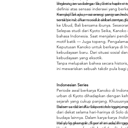
lingkungan sosialnya. Seperti ekspresi
dinamis; terus bergerak. Garis hadir men
definisi atas sensasi inderawi yang be
menyajikan ekspresi emosi yang sederh
Kanoko Takaya — seorang seniman muda
serta perubahan sosial bahkan tantanga
terakhir ini. Jika mundur sebelumnya,
ke Ubud, Bali bersama ibunya. Seseor
Selepas studi dari Kyoto Seika, Kano
bahasa Indonesia. Saat menjalani pend
motif batik — Juga topeng. Pengalaman
Keputusan Kanoko untuk berkarya di Ind
kebudayaan baru. Dari situasi sosial 
kebudayaan yang eksotik.
Tanpa melupakan bahwa secara histori
ini mewariskan sebuah takdir pula bagi 
Indonesian Series
Periode awal berkarya Kanoko di Indon
urban di Kyoto dihadapkan dengan kehi
sejarah yang cukup panjang. Khususnya
menerus diziarahi. Seperti mengunjungi 
Dalam serial ini Kanoko seolah ingin 
dari dekat selama hari-harinya di Solo 
budaya lainnya. Dalam karya-karya
Indon
sosial, lingkungan, figur manusia, hin
Hal yang menarik di serial ini adalah 