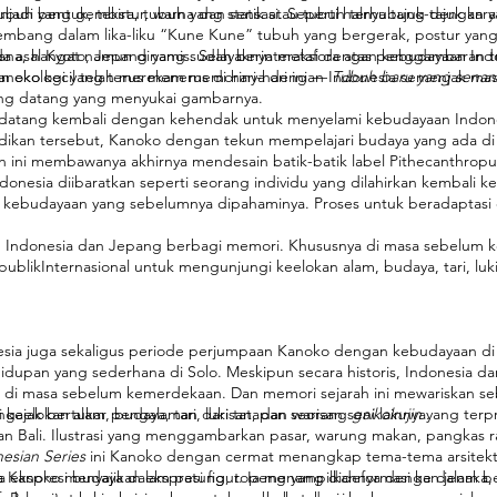
 tubuh yang gembira, tubuh yang statik atau tubuh terhubung dengan al
jadi bentuk, tekstur, warna dan sensasi. Seperti halnya tajuk-tajuk kary
rkembang dalam lika-liku “Kune Kune” tubuh yang bergerak, postur yang
ana, hangat namun dinamis. Selayaknya metafora atas penggambaran tu
 asal Kyoto, Jepang yang sudah berinteraksi dengan kebudayaan Ind
n ekologi yang terus menerus di hari-hari ini —
 Kanoko kecil telah merekam memorinya dengan Indonesia semenjak mas
Tubuh baru yang senan
ang datang yang menyukai gambarnya.
ko datang kembali dengan kehendak untuk menyelami kebudayaan Ind
idikan tersebut, Kanoko dengan tekun mempelajari budaya yang ada di 
 ini membawanya akhirnya mendesain batik-batik label Pithecanthropu
onesia diibaratkan seperti seorang individu yang dilahirkan kembali k
dan kebudayaan yang sebelumnya dipahaminya. Proses untuk beradaptas
s, Indonesia dan Jepang berbagi memori. Khususnya di masa sebelum 
publikInternasional untuk mengunjungi keelokan alam, budaya, tari, luki
esia juga sekaligus periode perjumpaan Kanoko dengan kebudayaan di I
dupan yang sederhana di Solo. Meskipun secara historis, Indonesia 
 di masa sebelum kemerdekaan. Dan memori sejarah ini mewariskan se
keelokan alam, budaya, tari, lukisan, dan warisan seni lainnya.
mengajak bertukar pengalaman dari tatapan seorang
gaikokujin
yang terp
dan Bali. Ilustrasi yang menggambarkan pasar, warung makan, pangkas ra
esian Series
ini Kanoko dengan cermat menangkap tema-tema arsitektur
gga ekspresi budaya dalam patung, topeng yang dideformasi ke dalam b
cara Kanoko menyajikan ekspresi figur. Ia menampilkannya dengan jenaka