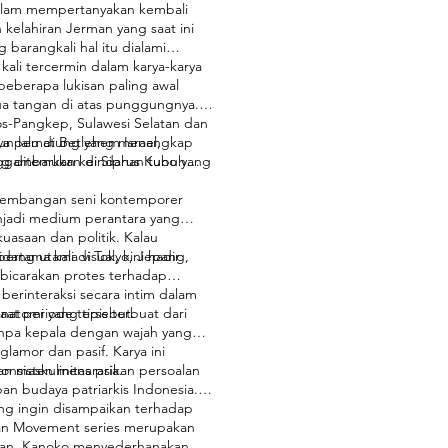
n dalam mempertanyakan kembali
 kelahiran Jerman yang saat ini
barangkali hal itu dialami
kali tercermin dalam karya-karya
eberapa lukisan paling awal
a tangan di atas punggungnya.
s-Pangkep, Sulawesi Selatan dan
n lalu di Betlehem Israel,
karya pematung yang menangkap
g ditemukan di Siprus Kuno yang
enggambarkan keindahan tubuh
erkembangan seni kontemporer
enjadi medium perantara yang
uasaan dan politik. Kalau
ang utama visual, kini hadir
rtama kali di Tokyo, Jepang,
icarakan protes terhadap
erinteraksi secara intim dalam
aat periode tersebut.
atomi yang tipis terbuat dari
tanpa kepala dengan wajah yang
glamor dan pasif. Karya ini
 maskulinitas pria.
onsisten menarasikan persoalan
an budaya patriarkis Indonesia.
ng ingin disampaikan terhadap
n Movement series merupakan
kukan. Kanoko menyederhanakan