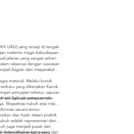
A LIKU] yang tersaji di tengah
ngan realisme magis kebudayaan
ual jalanan yang sangat sehari-
dalam relasinya dengan wawasan
enjadi bagian dari masyarakat
gai material. Melalui kronik
l terbaru yang dikerjakan Kanoko
dengan penyajian tekstur, sapuan
buh sebagai perantara untuk
eries. Sebuah perayaan atas
. Ekspektasi tubuh atas nilai
formasi secara lentur.
isikan dan hadir dalam praktik
Tubuh adalah representasi dari
buh juga menjadi pusat dari
tuk mengekspresikan pesan dari
a dalam lekukan garis yang