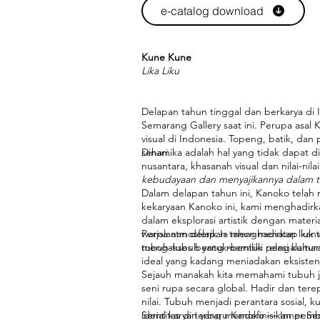
e-catalog download
Kune Kune
Lika Liku
Delapan tahun tinggal dan berkarya d
Semarang Gallery saat ini. Perupa asal
visual di Indonesia. Topeng, batik, dan 
sehari.
Dinamika adalah hal yang tidak dapat 
nusantara, khasanah visual dan nilai-ni
kebudayaan dan menyajikannya dalam tut
Dalam delapan tahun ini, Kanoko telah me
kekaryaan Kanoko ini, kami menghadirkan
dalam eksplorasi artistik dengan materi
warna atmosferik Ia menghadirkan liuk 
Perjalanan delapan tahun menatap kanv
mengakses bentuk-bentuk relasi kultura
tubuh-tubuh yang memiliki pengalaman u
ideal yang kadang meniadakan eksistens
Sejauh manakah kita memahami tubuh jas
seni rupa secara global. Hadir dan tere
nilai. Tubuh menjadi perantara sosial, 
identitas diri yang mendefinisikan pem
Serial karya terbaru Kanoko — Inner Se