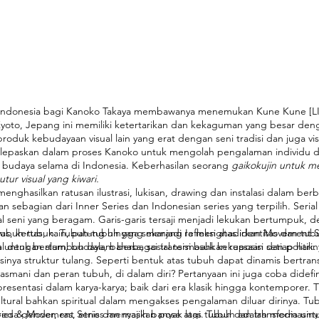
i Indonesia bagi Kanoko Takaya membawanya menemukan Kune Kune [LIK
 Kyoto, Jepang ini memiliki ketertarikan dan kekaguman yang besar de
produk kebudayaan visual lain yang erat dengan seni tradisi dan juga vis
dilepaskan dalam proses Kanoko untuk mengolah pengalaman individu 
lai budaya selama di Indonesia. Keberhasilan seorang
gaikokujin untuk m
ur visual yang kiwari.
nghasilkan ratusan ilustrasi, lukisan, drawing dan instalasi dalam berba
 sebagian dari Inner Series dan Indonesian series yang terpilih. Seria
al seni yang beragam. Garis-garis tersaji menjadi lekukan bertumpuk, 
tubuh-tubuh. Tubuh-tubuh yang menjadi refleksi atas identitas dan tu
as, kertas, kain, patung hingga sekarang Ia menghadirkan Movement S
l dengan alam, budaya, bahasa, sosial termasuk kekuasaan dan politik.
ntuk bertumbuh dalam berbagai transisi bahkan reposisi setiap harinya
inya struktur tulang. Seperti bentuk atas tubuh dapat dinamis bertrans
mani dan peran tubuh, di dalam diri? Pertanyaan ini juga coba didefin
presentasi dalam karya-karya; baik dari era klasik hingga kontemporer. 
kultural bahkan spiritual dalam mengakses pengalaman diluar dirinya. Tu
beda gender, ras, etnis dan masih banyak lagi. Tubuh adalah media un
ries & Movement Series menyajikan pose atas tubuh dan transformasiny