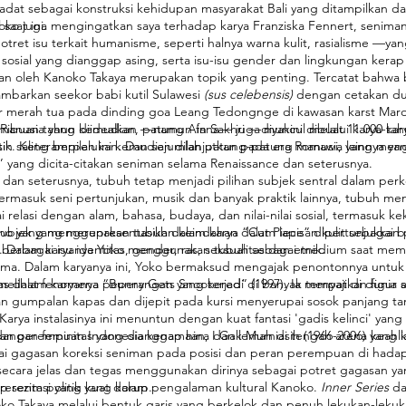
cara adat sebagai konstruksi kehidupan masyarakat Bali yang ditampilka
 saat ini.
anoko juga mengingatkan saya terhadap karya Franziska Fennert, seniman
t isu terkait humanisme, seperti halnya warna kulit, rasialisme —yang 
sosial yang dianggap asing, serta isu-isu gender dan lingkungan kerap 
an oleh Kanoko Takaya merupakan topik yang penting. Tercatat bahwa b
barkan seekor babi kutil Sulawesi
(sus celebensis)
dengan cetakan du
er merah tua pada dinding goa Leang Tedongnge di kawasan karst Maro
n. Ribuan tahun kemudian, patung Ain Sakhri —diyakini dibuat 11.000 tahu
uh manusia yang diidealkan —namun fana— juga muncul melalui karya-
 saling berpelukan. Dan sejumlah patung-patung manusia lainnya yan
letik. Keterampilan ini kemudian dilanjutkan pada era Romawi, yang m
’ yang dicita-citakan seniman selama Renaissance dan seterusnya.
dan seterusnya, tubuh tetap menjadi pilihan subjek sentral dalam p
termasuk seni pertunjukan, musik dan banyak praktik lainnya, tubuh m
elasi dengan alam, bahasa, budaya, dan nilai-nilai sosial, termasuk kek
jek yang merepresentasikan keindahan dalam lapisan kulit sebagai bid
no yang menggunakan tubuh dalam karya “Cut Piece” dipertunjukkan pe
berbagai isu identitas, gender, ras, seksualitas dan etnik.
t. Dalam karyanya Yoko menggunakan tubuh sebagai medium saat memb
ma. Dalam karyanya ini, Yoko bermaksud mengajak penontonnya untuk b
elihat fenomena peperangan yang terjadi di banyak tempat di dunia s
 dalam karyanya “Bunny Gets Snookered” (1997). Ia menyajikan figur an
ngan gumpalan kapas dan dijepit pada kursi menyerupai sosok panjang 
Karya instalasinya ini menuntun dengan kuat fantasi 'gadis kelinci' yang 
angan feminitas yang dianggap hina dan lemah di tengah arena keahlian
an perempuan Indonesia kenamaan, I Gak Murniasih (1966-2006) yang k
gai gagasan koreksi seniman pada posisi dan peran perempuan di hadap
ecara jelas dan tegas menggunakan dirinya sebagai potret gagasan ya
p rezim politik yang korup.
resentasi yang kuat dalam pengalaman kultural Kanoko.
Inner Series
da
anoko Takaya melalui bentuk garis yang berkelok dan penuh lekukan-le