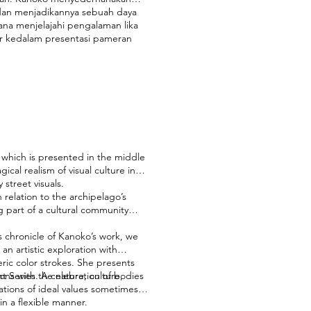
h dan menjadikannya sebuah daya
ana menjelajahi pengalaman lika
ir kedalam presentasi pameran
 which is presented in the middle
cal realism of visual culture in
 street visuals.
relation to the archipelago’s
 part of a cultural community
is chronicle of Kanoko’s work, we
an artistic exploration with
eric color strokes. She presents
ions with the nature, culture,
t Series. A celebration of bodies
ations of ideal values sometimes
n a flexible manner.