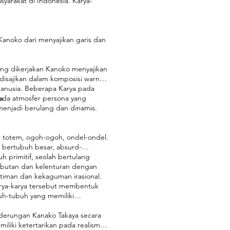
syarakat di Indonesia. Karya-
 Kanoko dari menyajikan garis dan
yang dikerjakan Kanoko menyajikan
disajikan dalam komposisi warna
 manusia. Beberapa Karya pada
a.
pada atmosfer persona yang
menjadi berulang dan dinamis.
g, totem, ogoh-ogoh, ondel-ondel.
 bertubuh besar, absurd-
uh primitif, seolah bertulang
mbutan dan kelenturan dengan
ntiman dan kekaguman irasional.
arya-karya tersebut membentuk
uh-tubuh yang memiliki
nderungan Kanako Takaya secara
liki ketertarikan pada realisme