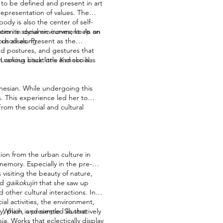
 to be defined and present in art
representation of values. The
ody is also the center of self-
om its social environment. As an
ation in dynamic curves; keep on
us all along.
e chooses. Present as the
ed postures, and gestures that
various situations and social
 Looking back little Kanoko has
.
onesian. While undergoing this
. This experience led her to
From the social and cultural
tion from the urban culture in
 memory. Especially in the pre-
s visiting the beauty of nature,
ed
gaikokujin
that she saw up
 other cultural interactions. In
al activities, the environment,
hich is presented illustratively
y, plain, and simple. So that
a. Works that eclectically display